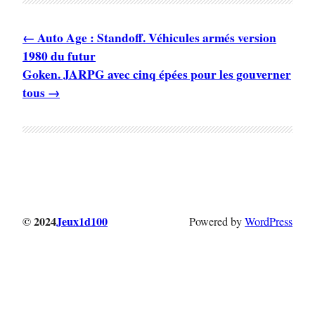
Auto Age : Standoff. Véhicules armés version
1980 du futur
Goken. JARPG avec cinq épées pour les gouverner
tous
© 2024
Jeux1d100
Powered by
WordPress