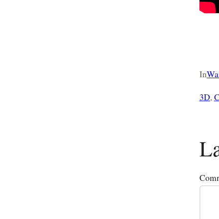
In
War
3D
, 
C
La
Comm