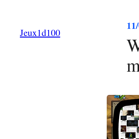
11
Jeux1d100
W
m