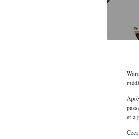
Warr
médié
Après
pass
et a 
Ceci 