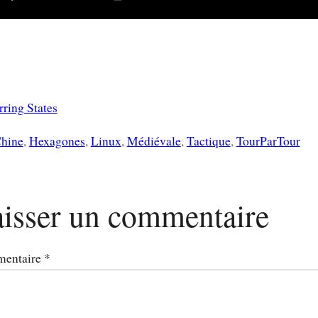
ring States
hine
, 
Hexagones
, 
Linux
, 
Médiévale
, 
Tactique
, 
TourParTour
isser un commentaire
entaire
*