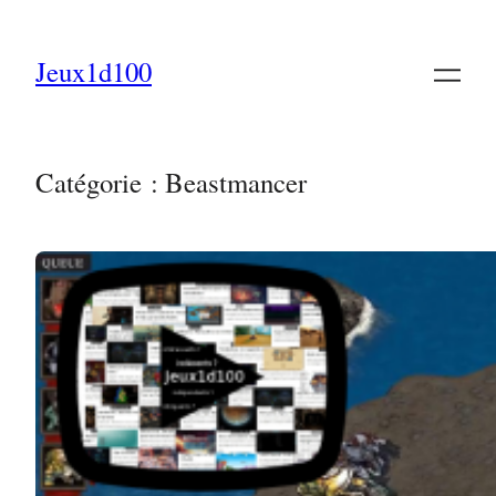
Aller
au
Jeux1d100
contenu
Catégorie :
Beastmancer