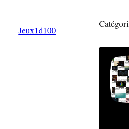
Aller
au
contenu
Catégori
Jeux1d100