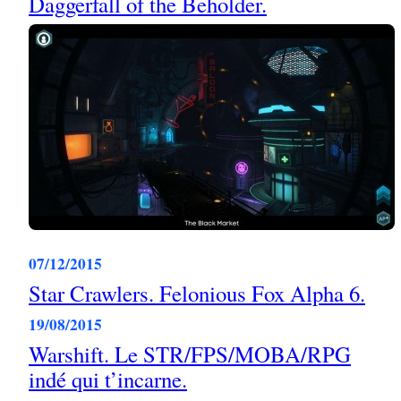
Daggerfall of the Beholder.
07/12/2015
Star Crawlers. Felonious Fox Alpha 6.
19/08/2015
Warshift. Le STR/FPS/MOBA/RPG
indé qui t’incarne.