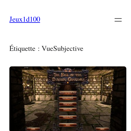
Aller
au
Jeux1d100
contenu
Étiquette :
VueSubjective