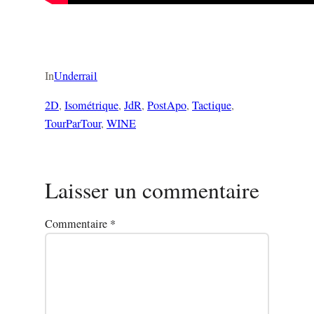
In
Underrail
2D
, 
Isométrique
, 
JdR
, 
PostApo
, 
Tactique
, 
TourParTour
, 
WINE
Laisser un commentaire
Commentaire
*