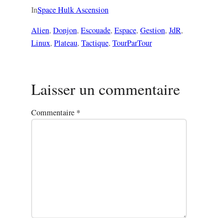
In
Space Hulk Ascension
Alien
, 
Donjon
, 
Escouade
, 
Espace
, 
Gestion
, 
JdR
, 
Linux
, 
Plateau
, 
Tactique
, 
TourParTour
Laisser un commentaire
Commentaire
*