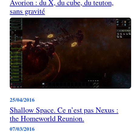
Avorion : du X, du cube, du teuton,
sans gravité
25/04/2016
Shallow Space. Ce n’est pas Nexus :
the Homeworld Reunion.
07/03/2016