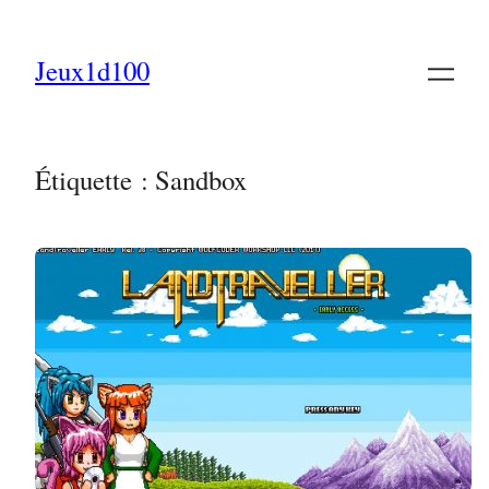
Aller
au
Jeux1d100
contenu
Étiquette :
Sandbox