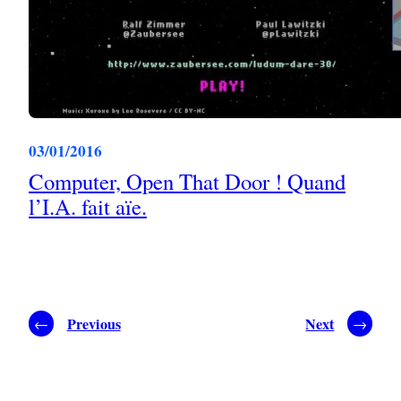
03/01/2016
Computer, Open That Door ! Quand
l’I.A. fait aïe.
Previous
Next
←
→