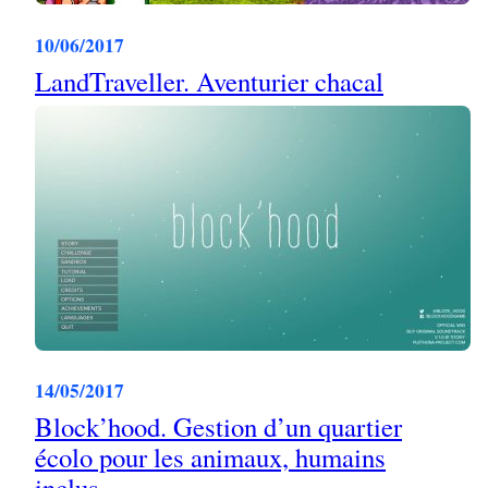
10/06/2017
LandTraveller. Aventurier chacal
14/05/2017
Block’hood. Gestion d’un quartier
écolo pour les animaux, humains
inclus